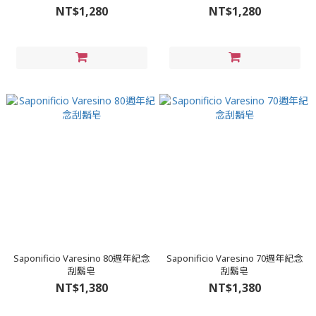
NT$1,280
NT$1,280
Saponificio Varesino 80週年紀念
Saponificio Varesino 70週年紀念
刮鬍皂
刮鬍皂
NT$1,380
NT$1,380