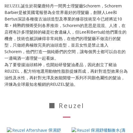
Schorem
Schorem
REUZEL
誕生於荷蘭鹿特丹一間男士理髮廳
，
Barbier
Lee
是被英國電報譽為全世界最好的理髮廳，創辦人
和
Bertus
10
深諳各種復古油頭造型及專業的修容技術至今已經將近
年，純熟的技術
Schorem
受到各界推崇，
的意思是混混、人渣，在
Lee
Bertu
店裡有許多理髮師的確是社會邊緣人，但
和
給他們重生的
機會，技術也被訓練得非常純熟，在他們的理髮廳不做流行的髮
型，只做經典極致完美的油頭造型，並且女性是禁止進入
Schorem
，他們打造一個純爺們的空間，讓每個男士都可以自在的
一邊喝酒一邊理髮一起看妹。
為了要發揚油頭精神，也開始研發髮油產品，因此創立了豬油
REUZEL
，配方特地選用動物性脂肪提煉而成，再針對造型效果分為
油性及水性，再針對光澤及效能開發一系列不同顏色屬性的髮油，
REUZEL
淬煉為全球最知名暢銷的
髮油。
■ Reuzel