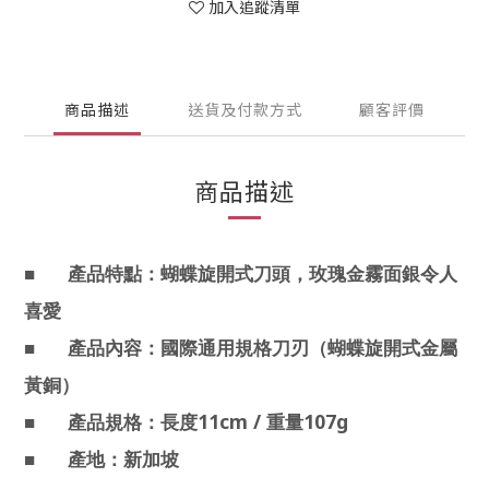
加入追蹤清單
商品描述
送貨及付款方式
顧客評價
商品描述
■
產品特點：蝴蝶旋開式刀頭，玫瑰金霧面銀令人
喜愛
■
產品內容：國際通用規格刀刃（蝴蝶旋開式金屬
黃銅）
11cm /
107g
■
產品規格：長度
重量
■
產地：新加坡