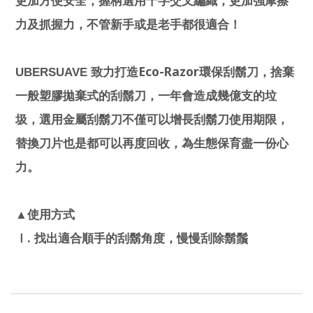
更加方便安全，握柄選用十字交叉編織，更加強摩擦
力及抓握力，不管新手或是老手都很適合！
Eco-Razor
UBERSUAVE
致力打造
環保刮鬍刀，捨棄
一般塑膠拋棄式的刮鬍刀，一年會造成幾億支的垃
圾，選用金屬刮鬍刀不僅可以增長刮鬍刀使用期限，
替換刀片也是都可以再度回收，為生態保育盡一份心
力。
▲使用方式
.
Ⅰ
找出適合順手的刮鬍角度，慢慢刮除鬍鬚