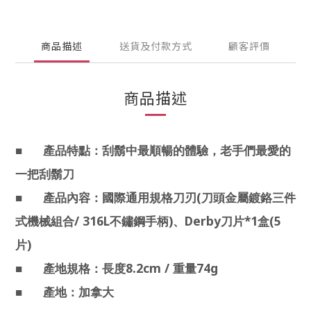
商品描述
送貨及付款方式
顧客評價
商品描述
■
產品特點：刮鬍中最順暢的體驗，老手們最愛的
一把刮鬍刀
(
■
產品內容：國際通用規格刀刃
刀頭金屬鍍鉻三件
/ 316L
)
Derby
*1
(5
式機械組合
不鏽鋼手柄
、
刀片
盒
)
片
8.2cm /
74g
■
產地規格：長度
重量
■
產地：加拿大