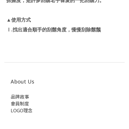
抓握度，是許多刮鬍老手喜愛的一把刮鬍刀。
▲使用方式
.
Ⅰ
找出適合順手的刮鬍角度，慢慢刮除鬍鬚
About Us
品牌故事
會員制度
LOGO理念