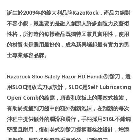
2009
RazoRock
誕生於
年的義大利品牌
，產品力絕對
不容小覷，最重要的是融入創辦人許多創造力及藝術
性格，所打造的每樣產品既獨特又兼具實用性，使用
的材質也是選用最好的，成為新興崛起最有實力的男
士專業修容品牌。
Razorock Sloc Safety Razor HD Handle
刮鬍刀，選
SLOC
SLOC
Self Lubricating
用
開放式刀頭設計，
是
Open Comb
的縮寫，頂蓋和底板上的開放式梳齒，
有助於捉捕到刀齒中的額外刮鬍泡沫，在刮鬍的每次
316L
沖程中提供額外的潤滑和滑行，手柄採用
不鏽鋼
堅固且耐用，復刻老式刮鬍刀握柄菱格紋設計，增添