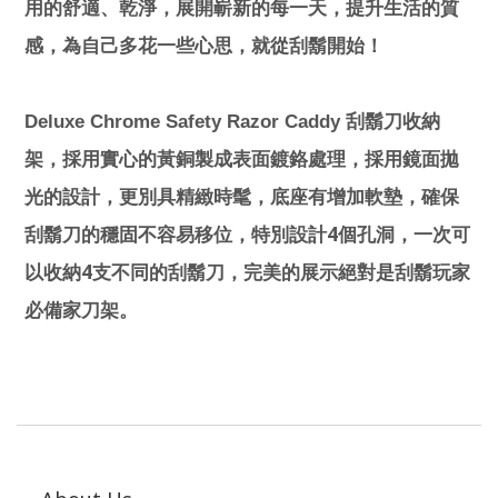
用的舒適、乾淨，展開嶄新的每一天，提升生活的質
感，為自己多花一些心思，就從刮鬍開始！
Deluxe Chrome Safety Razor Caddy
刮鬍刀收納
架，採用實心的黃銅製成表面鍍鉻處理，採用鏡面拋
光的設計，更別具精緻時髦，底座有增加軟墊，確保
4
刮鬍刀的穩固不容易移位，特別設計
個孔洞，一次可
4
以收納
支不同的刮鬍刀，完美的展示絕對是刮鬍玩家
必備家刀架。