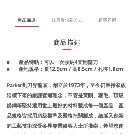
商品描述
送貨及付款方式
顧客評價
商品描述
4
■
產品特點：
可以一次收納
支刮鬍刀
12.9cm /
8.5cm /
1.8cm
■
產地規格：
長
高
孔徑
1973
Parker
剃刀界龍頭，創立於
年，至今仍秉持家族
延續下來的嚴謹營運理念，不管是黃酮、獾毛、頂級
銹鋼等堅持選用世上最好的材料製成每一個產品，產
品規格皆採用頂級標準及嚴格把關製成，細膩又創新
的工藝技術深受各界專業修容人士所推崇，希望您使