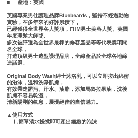
產地：英國
■
英國專業男仕護理品牌Bluebeards，堅持不經過動物
實驗，在多年來的好評累積下，
已經獲得全世界各大獎項，FHM男士美容大獎、英國
年度理髮大師獎、
多次被評選為全世界最棒的修容產品等等代表獎項聞
名全球，
打造頂級男士造型護理品牌，全線產品於全球各地締
造話題。
Original Body Wash
紳士沐浴乳
，可以立即搓出綿密
的泡沫，溫和洗淨肌膚，
有效帶走髒污、汗水、油脂，添加馬魯拉果油，洗後
肌膚不容易乾澀，
清新陽剛的氣息，展現絕佳的自信魅力。
式
▲使用方
.
簡單清水搓揉即可產出細緻的泡沫
Ⅰ