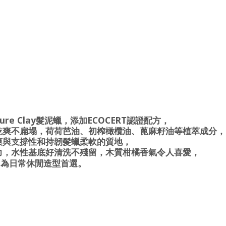
ure Clay
ECOCERT
髮泥蠟，添加
認證配方，
乾爽不扁塌，荷荷芭油、初榨橄欖油、
蓖麻籽油等植萃成分，
爽與支撐性和持韌髮蠟柔軟的質地，
力，水性基底好清洗不殘留，木質柑橘香氣令人喜愛，
，為日常休閒造型首選。