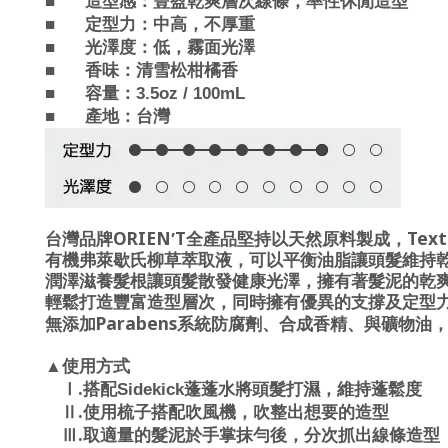
■
造型感：
豐盈乾爽層次線條，率性休閒造型
■
定型力：
中
高
，不厚重
■
光澤度：
低，霧面光澤
■
香味：
清
雪松柑橘香
■
容量：3.5oz / 100mL
■
產地：台灣
ORIEN
T
Text
台灣品牌
′
全產品堅持以天然原料製成，
有機弗萊歇氏柳草萃取液，可以平衡油脂讓頭髮維持
潤澤滋養髮根讓頭髮散發健康光澤，擁有著髮泥的乾
輕鬆打造豐富造型層次，
同時擁有優異的支撐及定型
Parabens
無添加
系統防腐劑、合成香精、與礦物油
▲使用方式
.
Ⅰ
搭配Sidekick蓬蓬水將頭髮打濕，維持蓬鬆度
.
Ⅱ
使用梳子搭配吹風機，吹整出想要的造型
.
Ⅲ
取適量的
髮泥
於手掌抹勻後，分次抓出線條造型