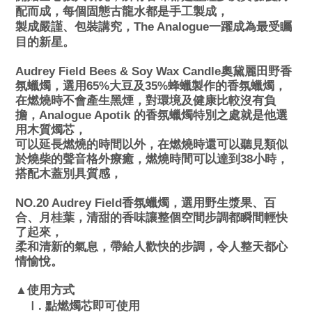
配而成，
每個固態古龍水都是手工製成，
製成嚴謹、包裝講究，The Analogue一躍成為最受矚
目的新星。
Audrey Field Bees & Soy Wax Candle
奧黛麗田野香
氛蠟燭
，
選用65%大豆及35%蜂蠟製作的香氛蠟燭，
在燃燒時不會產生黑煙，對環境及健康比較沒有負
擔，
Analogue Apotik
的香氛蠟燭特別之處就是他選
用木質燭芯，
可以延長燃燒的時間以外，在燃燒時還可以聽見類似
於燒柴的聲音格外療癒，
燃燒時間可以達到38小時，
搭配木蓋別具質感，
NO.20 Audrey Field
香氛蠟燭，選用野生漿果、百
合、月桂葉，清甜的香味讓整個空間步調都瞬間輕快
了起來，
柔和清新的氣息，帶給人歡快的步調，令人整天都心
情愉悅。
▲使用方式
.
Ⅰ
點燃燭芯即可使用