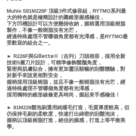
Muhle S81M226F
頂級3件式修容組，RYTMO系列最
大的特色就是極簡設計的圓錐形握感極佳，
下方凹槽設計可以方便懸掛收納，握柄選用頂級樹脂
製作，不像一般樹脂沒有光芒，
經過特殊處理不管哪個角度都有光澤感，是RYTMO最
受歡迎的組合之一。
Gillette®
►
R226F
與
（吉列）刀頭相容，採用全新
技術5層刀片設計，可精準修飾鬍鬚角度，
緊密與肌膚貼合，擁有更加靈活順暢的刮鬍體驗，對
於新手來說更相對安全，
握柄採用頂級樹脂，並且不像一般樹脂沒有光芒，經
過特殊處理不管哪個角度都有光澤感，
採用獨特的錐形線條更具時尚，握起來手感極佳！
►
81M226
鬍泡刷選用純獾毛打造，毛質厚度較高，但
仍保持毛刷的柔軟度，快速打出綿密的刮鬍泡沫，
握柄以頂級樹脂打造，絕佳的握感，打造上等平衡美
學。