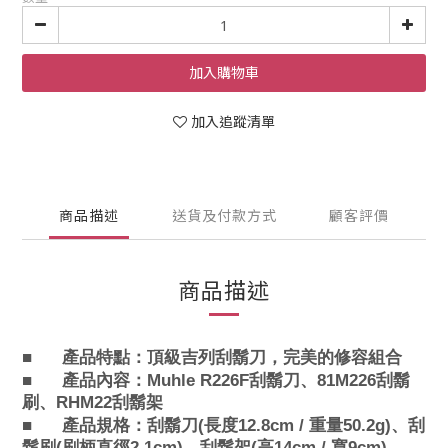
加入購物車
加入追蹤清單
商品描述
送貨及付款方式
顧客評價
商品描述
■
產品特點：
頂級吉列刮鬍刀，完美的修容組合
■
產品內容
：
Muhle R226F
刮鬍刀、81
M226
刮鬍
刷、
RHM22
刮鬍架
■
產品規格：
刮鬍刀(長度12.8cm / 重量50.2g)、
刮
鬍刷(刷柄直徑2.1cm)、
刮鬍架(高14cm / 寬9cm)