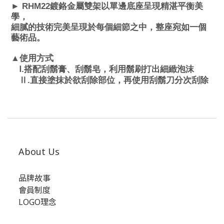
►
RHM22
鍍鉻金屬雙架以單邊底座呈現精湛平衡美
學，
細膩的技術完美呈現於每個細節之中，整座宛如一個
藝術品。
▲
使用方式
Ⅰ.
搭配刮鬍膏、刮鬍皂，利用鬍刷打出細緻泡沫
Ⅱ
.
直接塗抹於欲刮除部位，再使用刮鬍刀分次刮除
About Us
品牌故事
會員制度
LOGO理念