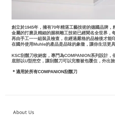
創立於1945年，擁有70年精湛工藝技術的德國品牌
金屬的打磨及精細的握柄雕工技術已經聞名全世界，
再由手工一一組裝及檢查，在經過嚴格的品檢後才能印上Mad
在國外使用Muhle的產品是品味的象徵，讓你生活更
KSC
刮鬍刀收納套，專門為COMPANION
系列設計，
底部以U型
挖空
，讓刮鬍刀可以完整被包覆住
，外出旅
＊適用於所有COMPANION刮鬍刀
About Us