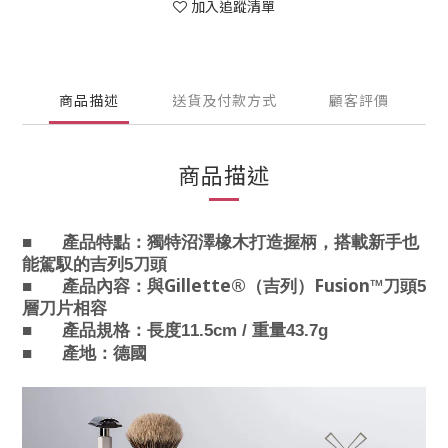
加入追蹤清單
商品描述
送貨及付款方式
顧客評價
商品描述
■
產品特點：
獨特沼澤橡木打造握柄，搭載新手也
能駕馭的吉列
5刀頭
Gillette®
Fusion™
■
產品內容：
與
（吉列）
刀頭5
層刀片相容
■
產品規格：
長度11.5cm /
重量43.7g
■
產地：德國