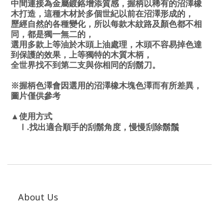
中間連接為金屬鍍鉻增添質感，握柄以稀有的沼澤橡
木打造，這種木材於多個世紀以前在沼澤形成的，
歷經自然的各種變化，所以每款木紋路及顏色都不相
同，都是獨一無二的，
選用多款上等油於木頭上油處理，木頭不容易掉色達
到保護的效果，上等獨特的木質木柄，
全世界找不到第二支與你相同的刮鬍刀。
※握柄色澤會因選用的沼澤橡木塊色澤而有所差異，
圖片僅供參考
▲使用方式
.
Ⅰ
找出適合順手的刮鬍角度，慢慢刮除鬍鬚
About Us