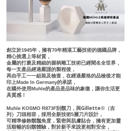
創立於1945年，擁有70年精湛工藝技術的德國品牌，
精心挑選上等材質，
金屬的打磨及精細的握柄雕工技術已經聞名全世界，
每一支產品經過嚴謹的製程後，
再由手工一一組裝及檢查，在經過嚴格的品檢後才能
印上Made In Germany的承諾，
在國外使用Muhle的產品是品味的象徵，讓你生活更
具質感！
Gillette®
Muhle KOSMO R873F
刮鬍刀，
與
（吉
列）刀頭相容，
採用全新技術5層刀片設計，
可精準修飾鬍鬚角度，緊密與肌膚貼合，擁有更加靈
活順暢的刮鬍體驗，對於新手來說更相對安全，