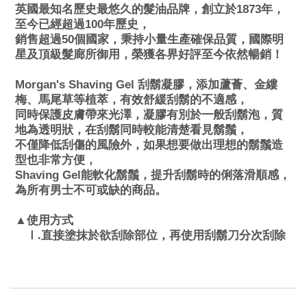
英國最知名歷史最悠久的髮油品牌，創立於1873年，
至今已經超過100年歷史，
銷售超過50個國家，秉持小量生產確保品質，國際明
星及頂級髮廊所御用，榮獲各界好評至今依然暢銷！
Morgan's Shaving Gel
刮鬍凝膠，添加蘆薈、金縷
梅、馬尾草等植萃，有效舒緩刮鬍的不適感，
同時保護皮膚帶來光澤，凝膠有別於一般刮鬍泡，質
地為透明狀，在刮鬍同時較能清楚看見鬍鬚，
不僅降低刮傷的風險外，如果想要做出理想的鬍鬚造
型也非常方便，
Shaving Gel
能軟化鬍鬚，提升刮鬍時的俐落滑順感，
為所有男士不可或缺的商品。
式
▲使用方
.
直接塗抹於欲刮除部位，再使用刮鬍刀分次刮除
Ⅰ