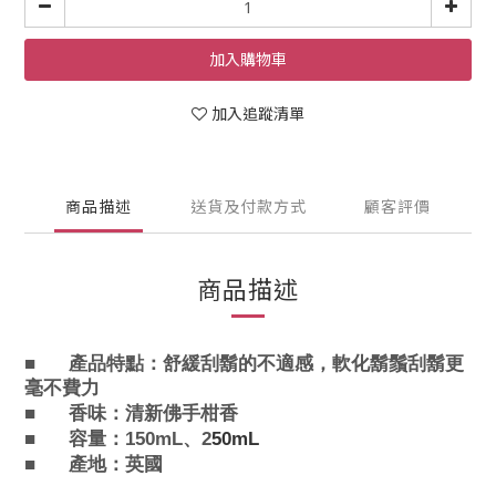
加入購物車
加入追蹤清單
商品描述
送貨及付款方式
顧客評價
商品描述
■
產品特點：舒緩刮鬍的不適感，軟化鬍鬚刮鬍更
毫不費力
■
香味：清新佛手柑香
■
容量：150mL、2
50mL
■
產地：英國