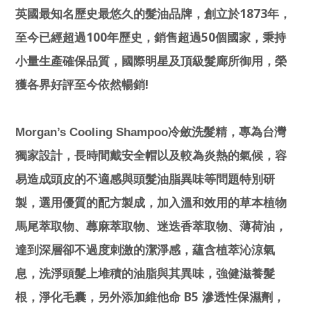
1873
英國最知名歷史最悠久的髮油品牌，創立於
年，
100
50
至今已經超過
年歷史，銷售超過
個國家，秉持
小量生產確保品質，國際明星及頂級髮廊所御用，榮
!
獲各界好評至今依然暢銷
Morgan’s Cooling Shampoo
冷斂洗髮精，專為台灣
獨家設計，長時間戴安全帽以及較為炎熱的氣候，容
易造成頭皮的不適感與頭髮油脂異味等問題特別研
製，選用優質的配方製成，加入溫和效用的草本植物
馬尾萃取物、蕁麻萃取物、迷迭香萃取物、薄荷油，
達到深層卻不過度刺激的潔淨感，蘊含植萃沁涼氣
息，洗淨頭髮上堆積的油脂與其異味，強健滋養髮
B5
根，淨化毛囊，另外添加維他命
滲透性保濕劑，