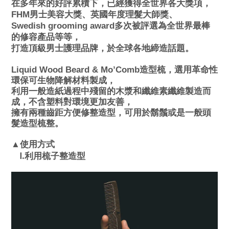
在多年來的好評累積下，已經獲得全世界各大獎項，
FHM男士美容大獎、
英國年度理髮大師獎、
Swedish grooming award
多次被評選為全世界最棒
的修容產品等等，
打造頂級男士護理品牌，於全球各地締造話題。
Liquid Wood Beard & Mo’Comb
造型梳，選用革命性
環保可生物降解材料製成，
利用一般造紙過程中殘留的木漿和纖維素纖維製造而
成，不含塑料對環境更加友善，
擁有兩種齒距方便修整造型，可用於鬍鬚或是一般頭
髮造型梳整。
▲
使用方式
.
Ⅰ
利用梳子整造型