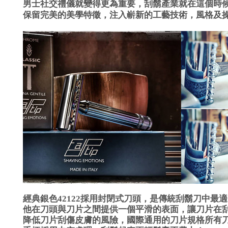
男士社交禮儀就變得更為重要，刮鬍產業就在這個時候蓬勃發
保留完美的美學特徵，注入嶄新的工藝技術，風格及
經典銀色42122採用封閉式刀頭，是傳統刮鬍刀中最
他在刀頭與刀片之間提供一個平滑的表面，讓刀片在
降低刀片刮傷皮膚的風險，國際通用的刀片規格所有