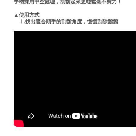
手柄採用中空處理，刮鬍起來更輕鬆毫不費力！
▲使用方式
.
Ⅰ
找出適合順手的刮鬍角度，慢慢刮除鬍鬚