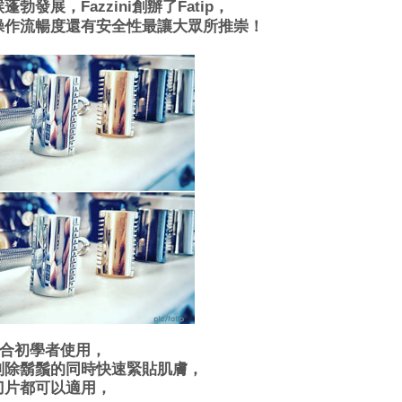
展，Fazzini創辦了Fatip，
操作流暢度還有安全性最讓大眾所推崇！
適合初學者使用，
刮除鬍鬚的同時快速緊貼肌膚，
刀片都可以適用，