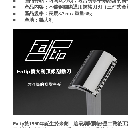
■
產品特點：
封閉式刀頭，適合初學手動刮鬍的新
■
產品內容：
不鏽鋼國際通用規格刀刃（三件式金
■
產品規格：
長度8.7cm / 重量68g
■
產地：義大利
Fatip於1950年誕生於米蘭，這段期間剛好是二戰後