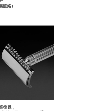
手
屬鍍鉻）
工業復甦，