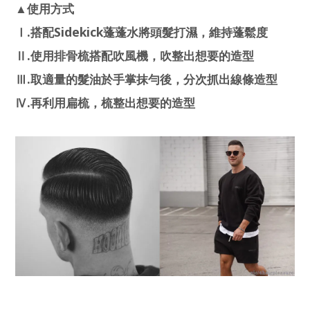
▲使用方式
.
Sidekick
Ⅰ
搭配
蓬蓬水將頭髮打濕，維持蓬鬆度
.
Ⅱ
使用排骨梳搭配吹風機，吹整出想要的造型
.
Ⅲ
取適量的髮油於手掌抹勻後，分次抓出線條造型
.
Ⅳ
再利用扁梳，梳整出想要的造型