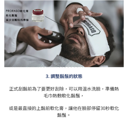
3. 調整鬍鬚的狀態
正式刮鬍前為了要更好刮除，可以用溫水洗臉，準備熱
毛巾熱敷軟化鬍鬚，
或是最直接的上鬍前軟化膏，讓他在臉部停留30秒軟化
鬍鬚。