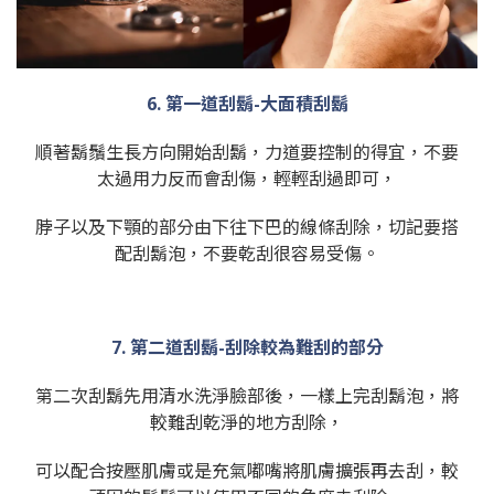
6. 第一道刮鬍-大面積刮鬍
順著鬍鬚生長方向開始刮鬍，力道要控制的得宜，不要
太過用力反而會刮傷，輕輕刮過即可，
脖子以及下顎的部分由下往下巴的線條刮除，切記要搭
配刮鬍泡，不要乾刮很容易受傷。
7. 第二道刮鬍-刮除較為難刮的部分
第二次刮鬍先用清水洗淨臉部後，一樣上完刮鬍泡，將
較難刮乾淨的地方刮除，
可以配合按壓肌膚或是充氣嘟嘴將肌膚擴張再去刮，較