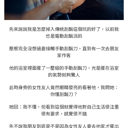
先來說說我是怎麼掉入傳統刮鬍這個坑的好了，以前我
也是電動刮鬍派的
壓根完全沒想過要接觸手動刮鬍刀，直到有一次去朋友
家作客
他的浴室裡面擺了一整組的手動刮鬍刀，光是擺在浴室
的氣勢就夠驚人
此時身旁的女性友人竟然眼睛發亮的看著他，我問她：
你懂刮鬍刀？
她回：我不懂，但看到這個就覺得他對自己生活很注重
很有要求，感覺很不錯
先不說我朋友到底是不是因為女性友人要去他家才擺出