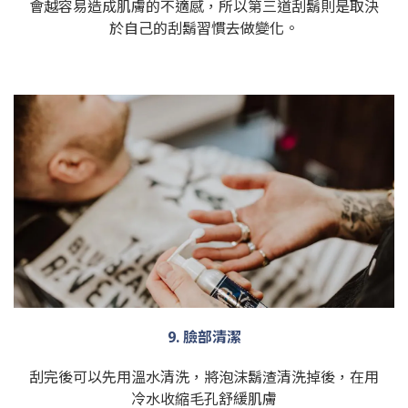
會越容易造成肌膚的不適感，所以第三道刮鬍則是取決
於自己的刮鬍習慣去做變化。
9. 臉部清潔
刮完後可以先用溫水清洗，將泡沫鬍渣清洗掉後，在用
冷水收縮毛孔舒緩肌膚