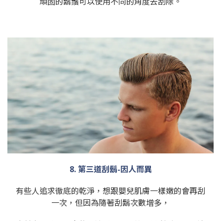
頑固的鬍鬚可以使用不同的角度去刮除。
8. 第三道刮鬍-因人而異
有些人追求徹底的乾淨，想跟嬰兒肌膚一樣嫩的會再刮
一次，但因為隨著刮鬍次數增多，