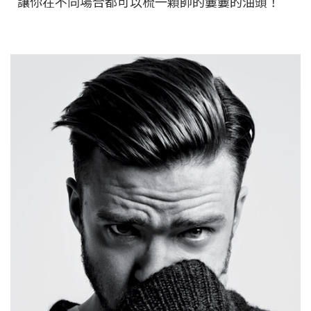
讓你在不同場合都可以梳一顆帥的嫑嫑的油頭！