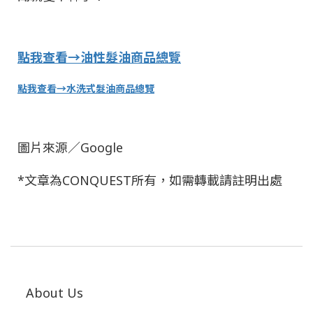
點我
查
看
→
油性髮油商品總覽
點我
查
看
→
水洗式髮油商品總覽
圖片來源／
Google
*
文章為
CONQUEST
所有，如需轉載請註明出處
About Us