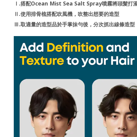
.
Ocean Mist Sea Salt Spray
Ⅰ
搭配
噴霧將頭髮打
.
Ⅱ
使用排骨梳搭配吹風機，吹整出想要的造型
.
Ⅲ
取適量的造型品於手掌抹勻後，分次抓出線條造型