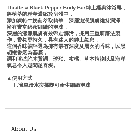
Thistle & Black Pepper Body Bar
紳士經典沐浴皂，
將植萃的精華濃縮於皂體中，
添加獨特牛奶薊萃取精華，深層滋潤肌膚維持潤澤，
擁有豐富綿密細緻的泡沫，
深層的潔淨肌膚有效帶走髒污，採用三重研磨法製
作，香氛更持久，具有迷人的紳士氣息，
這個香味被評選為擁有最有深度及層次的香味，以黑
胡椒香氣為基底，
調和著些許木質調、琥珀、柑橘、草本植物以及海洋
氣息令人越聞越喜愛。
▲使用方式
.
Ⅰ
簡單清水搓揉即可產生細緻泡沫
About Us