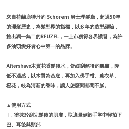
Schorem
50
來自荷蘭鹿特丹的
男士理髮廳，超過
年
的理髮歷史，為髮型界的指標，以多年的造型經驗，
REUZEL
推出獨一無二的
，一上市獲得各界讚譽，為許
多油頭愛好者心中第一的品牌。
Aftershave
木質花香鬍後水，舒緩刮鬍後的肌膚，降
低不適感，以木質為基底，再加入佛手柑、薰衣草、
橙花，較為清新的香味，讓人怎麼聞都聞不膩。
▲使用方式
.
Ⅰ
塗抹於刮完鬍後的肌膚，取適量倒於手掌中輕拍下
巴、耳後與頸部