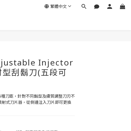
繁體中文
justable Injector
噴射型刮鬍刀(五段可
5種刀距，針對不同鬍型及膚質調整刀刃不
tor噴射式刀片器，從側邊注入刀片即可更換