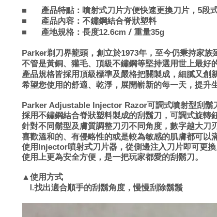
■
產品特點：
噴射式刀片方便快速更換刀片，5段
■
產品內容：
不鏽鋼結合脊狀塑料
/
■
產地規格：長度12.6cm
重量35g
Parker
剃刀界龍頭，創立於1973年，至今仍秉持家
不管是黃銅、獾毛、頂級不鏽鋼等堅持選用世上最好
產品規格皆採用頂級標準及嚴格把關製成，細膩又創
希望您使用的舒適、乾淨，展開嶄新的每一天，提升
Parker Adjustable Injector Razor
可調式噴射型刮鬍
採用不鏽鋼結合脊狀塑料製成的刮鬍刀，可調式旋轉鈕
針對不同鬍型及膚質調整刀刃不同角度，數字越大刀
喜歡溫和的、有侵略性的或是較為敏感的肌膚都可以
使用Injector噴射式刀片器，從側邊注入刀片即可
使用上更為安全方便，是一把玩家都愛的刮鬍刀。
▲
使用方式
Ⅰ.
找出適合順手的刮鬍角度，慢慢刮除鬍鬚