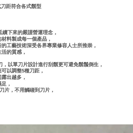
式刀距符合各式鬍型
族延續下來的嚴謹營運理念，
的材料製成每一個產品，
新的工藝技術深受各界專業修容人士所推崇，
生活的質感，
刀，以單刀片設計進行刮鬍更可避免鬍鬚倒生，
可以調整5種刀距，
刃露出越多，
滿足，
更換刀片，不用觸碰到刀片，