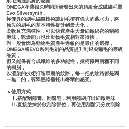
刷毛撫過肌膚的感覺，
OMEGA花費很久時間所研發出來的頂級合成纖維毛質
Evo Silversynth，
極優異的刷毛編織技術讓刷毛擁有強大的蓄水力，將
原先的刷毛的基本特性提升到最大化，
柔軟且充滿彈性，可以快速產生大量細緻綿密的刮鬍
泡沫，乾燥能力也比動物毛質相對來得快，
對一般會因為動物毛質產生過敏的是最佳的選擇，
OMEGA將EVO系列毛刷的品質提升到銀尖獾毛的等級
品質，
但又能保有合成纖維的多功能性，
握柄採用兩種不同
的樹脂，
以渲染的技術打造華麗的紋路，每一把的紋路都是獨
一無二的，
翡翠墨綠襯托出奢華的感受。
▲
使用方式
.
搭配刮鬍膏、刮鬍皂，利用鬍刷打出細緻泡沫
Ⅰ
.
Ⅱ
直接塗抹於欲刮除部位，再使用刮鬍刀分次刮除