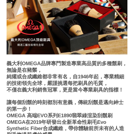
義大利OMEGA品牌專門製造專業高品質的多種鬍刷，
無論是在豬鬃，
純獾或合成纖維都非常有名，
自1946年起，專業精細
的技術領先全球，嚴謹挑選每把刷具的毛質，
不僅在義大利銷售冠軍，更是當今專業刷具的指標！
讓每個刮鬍的時刻都別有意義，傳統刮鬍是邁向紳士
的第一步！
OMEGA
高端EVO系列E1890
翡翠綠渲染刮鬍刷
OMEGA
在2019年研發出全新革命性刷毛Evo
Synthetic Fiber合成纖維，
帶你體驗前所未有的人造