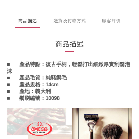
商品描述
送貨及付款方式
顧客評價
商品描述
■
產品特點：
復古手柄，輕鬆打出細緻厚實刮鬍泡
沫
■
產品毛質：
純豬鬃毛
■
產品規格：14cm
■
產地：義大利
■
鬍刷編號：10098