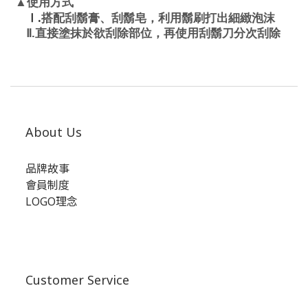
▲
使用方式
.
搭配刮鬍膏、刮鬍皂，利用鬍刷打出細緻泡沫
Ⅰ
Ⅱ.
直接塗抹於欲刮除部位，再使用刮鬍刀分次刮除
About Us
品牌故事
會員制度
LOGO理念
Customer Service