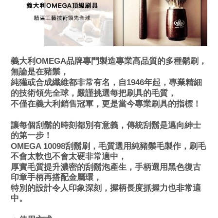
義大利OMEGA品牌專門製造專業高品質的多種鬍刷，
無論是在豬鬃，
純獾或合成纖維都非常有名，
自1946年起，專業精細
的技術領先全球，嚴謹挑選每把刷具的毛質，
不僅在義大利銷售冠軍，更是當今專業刷具的指標！
讓每個刮鬍的時刻都別有意義，傳統刮鬍是邁向紳士
的第一步！
OMEGA 10098
刮鬍刷，毛質選用純豬鬃毛製作，刷毛
不會太軟也不會太硬非常適中，
厚實毛質提升濃密的刮鬍泡產生，手柄選用黑色復古
印章手柄再搭配金屬環，
特別的設計令人印象深刻，握柄長度抓握力也非常適
中。