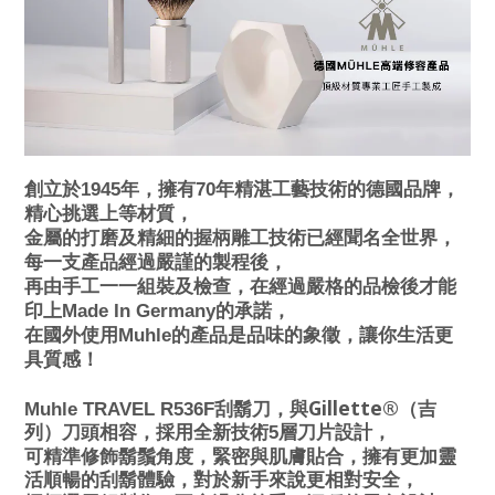
創立於1945年，擁有70年精湛工藝技術的德國品牌，
精心挑選上等材質，
金屬的打磨及精細的握柄雕工技術已經聞名全世界，
每一支產品經過嚴謹的製程後，
再由手工一一組裝及檢查，在經過嚴格的品檢後才能
印上Made In Germany的承諾，
在國外使用Muhle的產品是品味的象徵，讓你生活更
具質感！
Gillette®
Muhle TRAVEL R536F
刮鬍刀，
與
（吉
列）刀頭相容，
採用全新技術5層刀片設計，
可精準修飾鬍鬚角度，緊密與肌膚貼合，擁有更加靈
活順暢的刮鬍體驗，對於新手來說更相對安全，