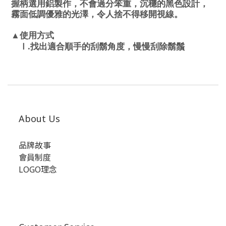
握柄選用鋁製作，不會過分笨重，沉穩的黑色設計，
霧面低調優雅的光澤，令人捨不得移開視線。
▲使用方式
.
Ⅰ
找出適合順手的刮鬍角度，慢慢刮除鬍鬚
About Us
品牌故事
會員制度
LOGO理念