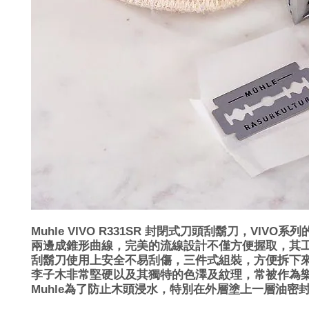
Muhle
VIVO R331SR
封閉式刀頭刮鬍刀，VIVO系
兩邊成錐形曲線，完美的流線設計不僅方便握取，其
刮鬍刀使用上安全不易刮傷，三件式組裝，方便拆下
李子木非常堅硬以及其獨特的色澤及紋理，常被作為
Muhle為了防止木頭浸水，特別在外層塗上一層油