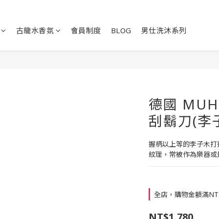
古龍水香氛
會員制度
BLOG
男仕洗沐系列
德國 MUHL
刮鬍刀(李
握柄以上等的李子木打
紋理，常被作為樂器或
全店，購物金額滿NT
NT$1,780