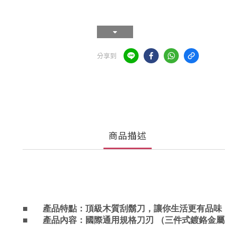
分享到
商品描述
■
產品
特點：
頂級木質刮鬍刀，讓你生活更有品味
■
產品
內容：國際通用規格刀刃 （三件式鍍鉻金屬