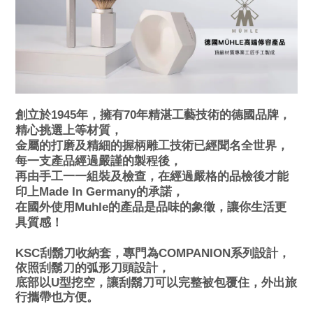
創立於1945年，擁有70年精湛工藝技術的德國品牌，
精心挑選上等材質，
金屬的打磨及精細的握柄雕工技術已經聞名全世界，
每一支產品經過嚴謹的製程後，
再由手工一一組裝及檢查，在經過嚴格的品檢後才能
印上Made In Germany的承諾，
在國外使用Muhle的產品是品味的象徵，讓你生活更
具質感！
KSC
刮鬍刀收納套，專門為COMPANION
系列設計，
依照刮鬍刀的弧形刀頭設計，
底部以U型
挖空
，讓刮鬍刀可以完整被包覆住
，外出旅
行攜帶也方便。