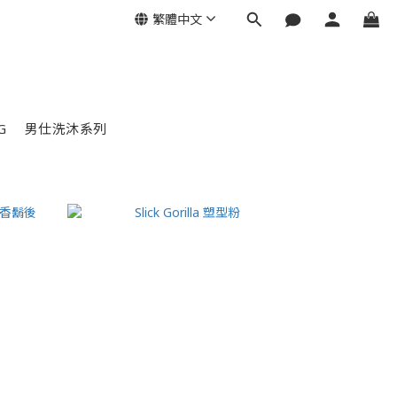
繁體中文
G
男仕洗沐系列