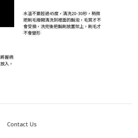
水溫不要超過45度，清洗20-30秒，稍微
把刷毛撥開清洗到裡面的鬍泡，毛質才不
會受損，洗完後把鬍刷放置架上，刷毛才
不會變形
要將握柄
片放入，
Contact Us