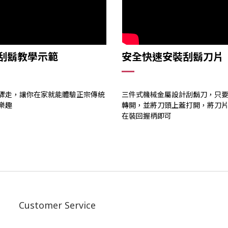
刮鬍教學示範
安全快速安裝刮鬍刀片
驟走，讓你在家就能體驗正宗傳統
三件式機械金屬設計刮鬍刀，只
樂趣
轉開，並將刀頭上蓋打開，將刀
在裝回握柄即可
Customer Service