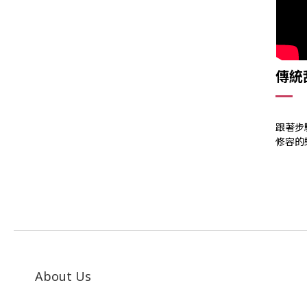
傳統
跟著步
修容的
About Us