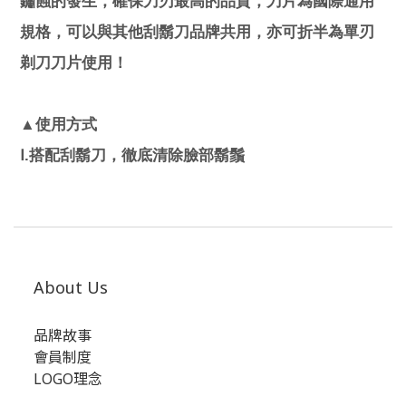
鏽蝕的發生，確保刀刃最高的品質，刀片為國際通用
規格，可以與其他刮鬍刀品牌共用，亦可折半為單刃
剃刀刀片使用！
▲
使用方式
Ⅰ.
搭配刮鬍刀，徹底清除臉部鬍鬚
About Us
品牌故事
會員制度
LOGO理念