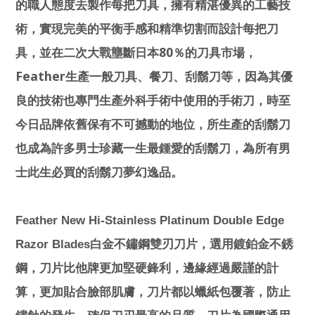
的職人態度去製作每把刀具，擁有精湛優異的工藝技
術，實現完美的平衡手感和精準切割而設計每把刀
80
具，並在二次大戰壟斷日本
％的刀具市場，
Feather
生產一般刀具、餐刀、刮鬍刀等，因為其優
良的技術也專門生產外科手術中使用的手術刀，時至
今日品牌依舊保有不可撼動的地位，所生產的刮鬍刀
也成為許多男士珍藏一生最鍾愛的刮鬍刀，為所有男
士此生必買的刮鬍刀夢幻逸品。
Feather New Hi-Stainless Platinum Double Edge
Razor Blades
白金不鏽鋼雙刃刀片，選用鍍鉑金不銹
鋼，刀片比他牌更加堅硬鋒利，邊緣經過嚴謹的計
算，更加貼合臉部肌膚，刀片都以蠟紙包覆著，防止