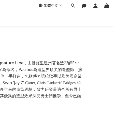
繁體中文
gnature Line
Eric
，由佛羅里達州著名造型師
Pacinos
字為命名，
為造型界頂尖的造型師，擁
由他一手打造，包括傳奇嘻哈歌手以及美國企業
, Sean 'Jay Z'
Carter, Chris 'Ludacris' Bridges
和
多年來的造型經驗，致力研發最適合所有男士
其優異的造型效果深受男士們推崇，至今已熱