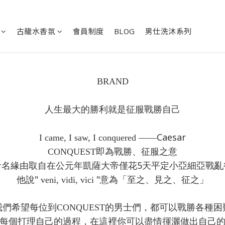
古龍水香氛
會員制度
BLOG
男仕洗沐系列
BRAND
人生最大的勝利就是征服戰勝自己
Caesar
I came, I saw, I conquered
——
CONQUEST
即為戰勝、征服之意
5
命名緣由取自在公元年凱薩大帝僅花
天平定小亞細亞戰亂
"
"
他說
veni, vidi, vici
意為「至之、見之、征之」
我們希望每位到CONQUEST的男士們，都可以戰勝各種困
每個打理自己的過程，在這裡你可以盡情揮灑做出自己