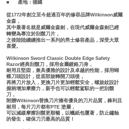
■
產地：
德國
從1772年創立至今超過百年的修容品牌Wilkinson威爾
金森，
其中最著名就是威爾金森劍，在現代威爾金森劍已經
轉變為專注於刮鬍刀片，
之後陸陸續續推出一系列的男士修容產品，深受大眾
喜愛。
Wilkinson Sword Classic Double Edge Safety
Razor
經典刮鬍刀，採用金屬鍍鉻刀身，
耐用且堅固，兼具優雅的設計及卓越的性能，採用蝴
蝶刀頭設計，從底部旋轉開刀頭後，
再將刀片放入，更換刀片更加輕鬆安全，螺旋紋設計
握柄增加摩擦力，新手也可以輕鬆駕馭的一把刮鬍
刀，
附贈Wilkinson替換刀片擁有優良的刀片品質，鋒利且
耐用，每片刀片都有PTE
塗層，
可以減緩摩擦刮鬍更順暢，以蠟紙包覆著，防止鏽蝕
的發生，確保刀刃最高的品質！