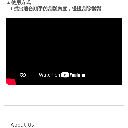
式
▲使用方
.
找出適合順手的刮鬍角度，慢慢刮除鬍鬚
Ⅰ
About Us