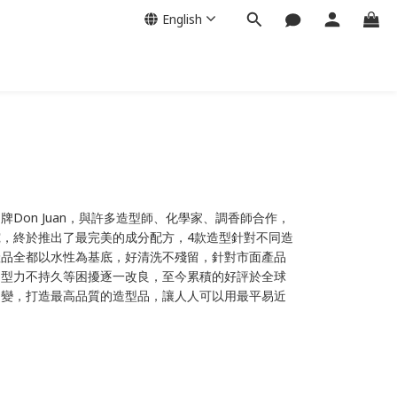
English
Don Juan
品牌
，與許多造型師、化學家、調香師合作，
4
究，終於推出了最完美的成分配方，
款造型針對不同造
產品全都以水性為基底，好清洗不殘留，針對市面產品
定型力不持久等困擾逐一改良，至今累積的好評於全球
不變，打造最高品質的造型品，讓人人可以用最平易近