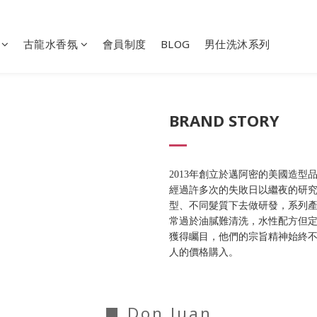
古龍水香氛
會員制度
BLOG
男仕洗沐系列
BRAND STORY
2013
年創立於邁阿密的美國造型
經過許多次的失敗日以繼夜的研
型、不同髮質下去做研發，系列
常過於油膩難清洗，水性配方但
獲得矚目，他們的宗旨精神始終
人的價格購入。
■ Don Juan