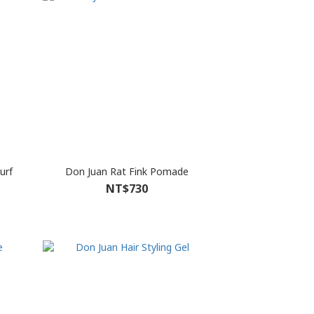
urf
Don Juan Rat Fink Pomade
NT$730