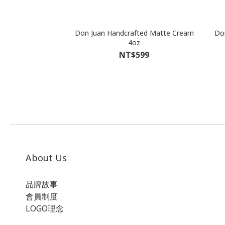
Don Juan Handcrafted Matte Cream
Do
4oz
NT$599
About Us
品牌故事
會員制度
LOGO理念