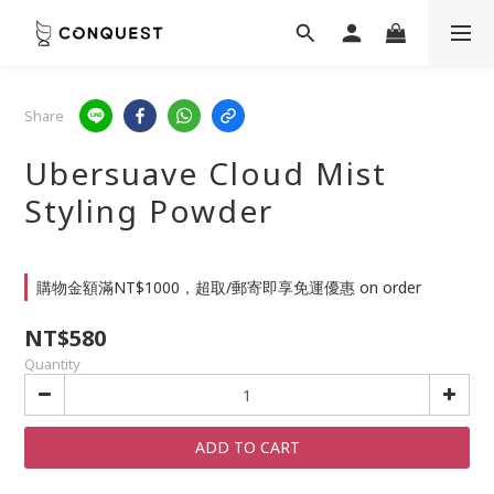
Share
Ubersuave Cloud Mist
Styling Powder
購物金額滿NT$1000，超取/郵寄即享免運優惠 on order
NT$580
Quantity
ADD TO CART