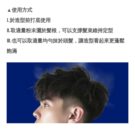
▲使用方式
.
Ⅰ
於造型前打底使用
.
Ⅱ
取適量粉末灑於髮根，可以支撐髮束維持定型
.
Ⅲ
也可以取適量均勻抹於頭髮，讓造型看起來更蓬鬆
飽滿