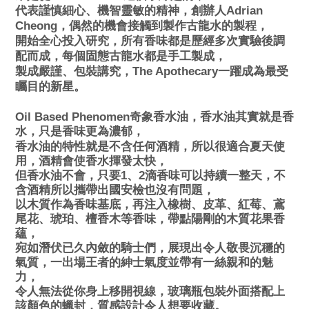
代表謹慎細心、機智靈敏的精神，創辦人Adrian
Cheong，偶然的機會接觸到製作古龍水的製程，
開始全心投入研究，所有香味都是歷經多次實驗後調
配而成，
每個固態古龍水都是手工製成，
製成嚴謹、包裝講究，The Apothecary一躍成為最受
矚目的新星。
Oil Based
Phenomen
奇象香水油
，香水油其實就是香
水，只是香味更為濃郁，
香水油的特性就是不含任何酒精，所以很適合夏天使
用，酒精會使香水揮發太快，
但香水油不會，只要1、2滴香味可以持續一整天，不
含酒精所以攜帶出國安檢也沒有問題，
以木質作為香味基底，再注入橡樹、皮革、紅莓、鳶
尾花、琥珀、檀香木等香味，帶點陽剛的木質花果香
蘊，
宛如潛伏已久內斂的騎士們，展現出令人敬畏沉穩的
氣質，一出場王者的紳士氣度並帶有一絲親和的魅
力，
令人無法從你身上移開視線
，玻璃瓶包裝外面搭配上
該顏色的蠟封，質感設計令人想要收藏。