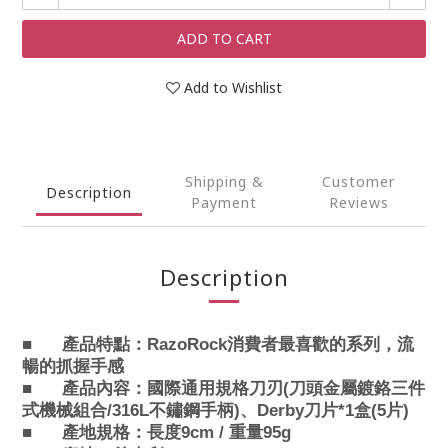
ADD TO CART
Add to Wishlist
Shipping &
Customer
Description
Payment
Reviews
Description
■
產品特點：
RazoRock
消費者最喜歡的系列，流
暢的抓握手感
■
產品
內容：
國際通用規格刀刃(
刀頭金屬鍍鉻三件
式機械組合/316L不鏽鋼手柄
)、Derby刀片*1盒(5片)
■
產地規格：
長度9cm /
重量95g