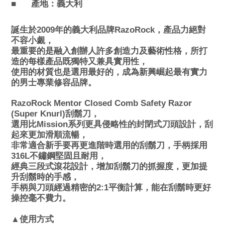
■
產地：
義大利
誕生於2009年的義大利品牌RazoRock，產品力絕對
不容小覷，
最重要的是融入創辦人許多創造力及藝術性格，所打
造的每樣產品既獨特又兼具實用性，
使用的材質也是選用最好的，成為新興崛起最有實力
的男士專業修容品牌。
RazoRock Mentor Closed Comb Safety Razor
(Super Knurl)
刮鬍刀，
選用比Mission系列更具侵略性的封閉式刀頭設計，刮
起來更加滑順流暢，
非常適合新手要再更進階時選用的刮鬍刀，手柄採用
316L不鏽鋼堅固且耐用，
經典三段式滾花設計，增加刮鬍刀的抓握度，更加提
升刮鬍時的手感，
手柄與刀頭經過精密的2:1
平衡計算，能在刮鬍時更好
操控毫不費力。
式
▲使用方