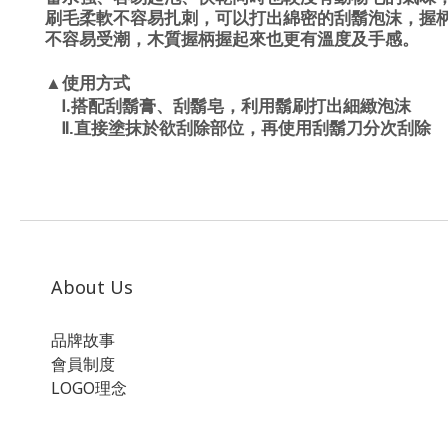
刷毛柔軟不容易扎刺，可以打出綿密的刮鬍泡沫，
握
不容易受潮，木質握柄握起來也更有溫度及手感。
▲
使用方式
.
Ⅰ
搭配刮鬍膏、刮鬍皂，利用鬍刷打出細緻泡沫
Ⅱ.
直接塗抹於欲刮除部位，再使用刮鬍刀分次刮除
About Us
品牌故事
會員制度
LOGO理念