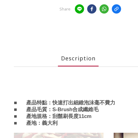
Share
Description
■
產品
特點：快速打出細緻泡沫毫不費力
■
產品
毛質：S-Brush合成纖維毛
■
產地規格：
刮鬍刷長度11cm
■
產地：義大利