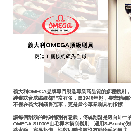
義大利OMEGA品牌專門製造專業高品質的多種鬍刷
純獾或合成纖維都非常有名，
自1946年起，專業精
不僅在義大利銷售冠軍，更是當今專業刷具的指標！
讓每個刮鬍的時刻都別有意義，傳統刮鬍是邁向紳士
OMEGA
S10005
山毛櫸木柄刮鬍刷
，選用S-Brus
蓄水強、容易起泡、快乾同時也較沒有動物毛的氣味