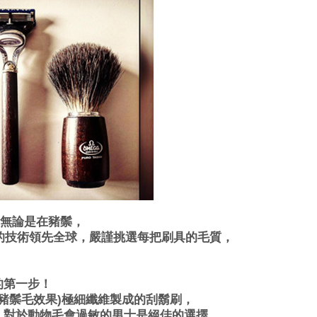
，無論是在豬鬃，
細的技術領先全球，嚴謹挑選每把刷具的毛質，
的第一步！
h(仿豬鬃毛效果)極細纖維製成的刮鬍刷，
，對於動物毛會過敏的男士是絕佳的選擇，