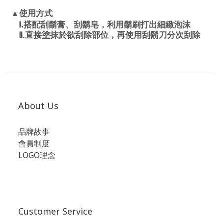
▲
使用方式
.
搭配刮鬍膏、刮鬍皂，利用鬍刷打出細緻泡沫
Ⅰ
Ⅱ.
直接塗抹於欲刮除部位，再使用刮鬍刀分次刮除
About Us
品牌故事
會員制度
LOGO理念
Customer Service