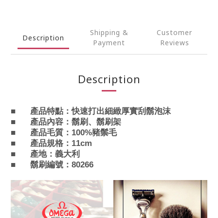
Shipping &
Customer
Description
Payment
Reviews
Description
■
產品特點：
快速打出細緻厚實刮鬍泡沫
■
產品
內容：鬍刷、鬍刷架
■
產品毛質：100%豬鬃毛
■
產品規格：11cm
■
產地：義大利
■
鬍刷編號：80266