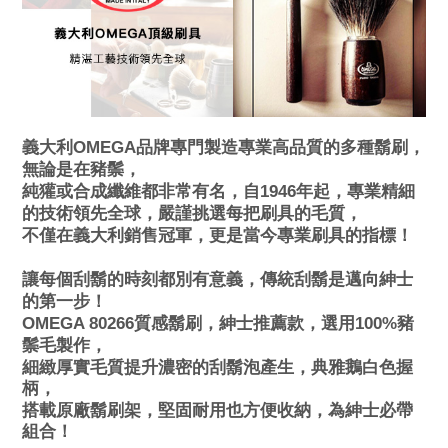
義大利OMEGA品牌專門製造專業高品質的多種鬍刷，
無論是在豬鬃，
純獾或合成纖維都非常有名，
自1946年起，專業精細
的技術領先全球，嚴謹挑選每把刷具的毛質，
不僅在義大利銷售冠軍，更是當今專業刷具的指標！
讓每個刮鬍的時刻都別有意義，傳統刮鬍是邁向紳士
的第一步！
OMEGA 80266
質感鬍刷，
紳士推薦款，選用100%豬
鬃毛製作，
細緻厚實毛質提升濃密的刮鬍泡產生，典雅鵝白色握
柄，
搭載原廠鬍刷架，堅固耐用也方便收納，為紳士必帶
組合！