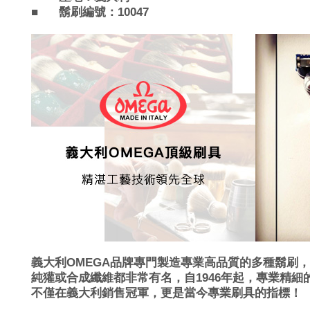
■
鬍刷編號：10047
義大利OMEGA品牌專門製造專業高品質的多種鬍刷
純獾或合成纖維都非常有名，
自1946年起，專業精
不僅在義大利銷售冠軍，更是當今專業刷具的指標！