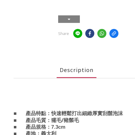
Share
Description
■
產品特點：
快速輕鬆打出細緻厚實刮鬍泡沫
/
■
產品毛質：
獾毛
豬鬃毛
■
產品規格：7.3cm
■
產地：義大利