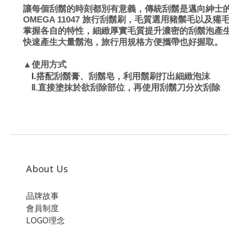
讓每個刮鬍的時刻都別有意義，傳統刮鬍是邁向紳士
OMEGA 11047
旅行刮鬍刷，毛質選用豬鬃毛以及獾
掌握各自的特性，細緻厚實毛質提升濃密的刮鬍泡產
快速產生大量鬍泡，旅行用規格方便攜帶也好握取。
▲
使用方式
.
搭配刮鬍膏、刮鬍皂，利用鬍刷打出細緻泡沫
Ⅰ
Ⅱ.
直接塗抹於欲刮除部位，再使用刮鬍刀分次刮除
About Us
品牌故事
會員制度
LOGO理念