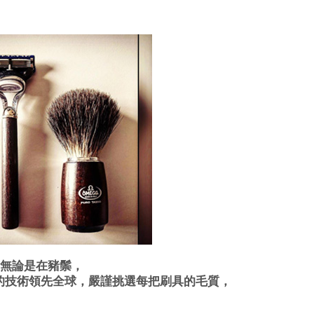
，無論是在豬鬃，
細的技術領先全球，嚴謹挑選每把刷具的毛質，