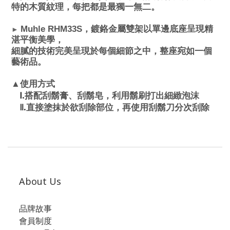
特的木質紋理，每把都是最獨一無二。
Muhle RHM33S
，鍍鉻金屬雙架以單邊底座呈現精
►
湛平衡美學，
細膩的技術完美呈現於每個細節之中，整座宛如一個
藝術品。
▲使用方式
.
搭配刮鬍膏、刮鬍皂，利用鬍刷打出細緻泡沫
Ⅰ
.
Ⅱ
直接塗抹於欲刮除部位，再使用刮鬍刀分次刮除
About Us
品牌故事
會員制度