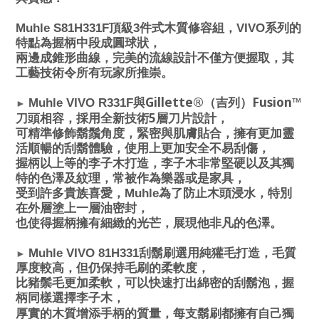
Muhle S81H331F
頂級3件式木質修容組，
VIVO系列的
特點為握柄中段成圓球狀，
兩邊成錐形曲線，完美的流線設計不僅方便握取，其
工藝技術令所有玩家所推崇。
Gillette®
Fusion™
Muhle VIVO R331F
與
（吉列）
►
5
刀頭相容，採用全新技術
層刀片設計，
可精準修飾鬍鬚角度，緊密與肌膚貼合，擁有更加靈
活順暢的刮鬍體驗，使用上更加安全不易刮傷，
握柄以上等的李子木打造，李子木非常堅硬以及其獨
特的色澤及紋理，常被作為樂器或是家具，
受到許多貴族喜愛，Muhle為了防止木頭浸水，特別
在外層塗上一層油密封，
也使得握柄擁有細緻的光芒，展現他非凡的色澤。
Muhle VIVO 81H331
刮鬍刷選用純獾毛打造，毛質
►
厚度較高，但仍保持毛刷的柔軟度，
比豬鬃毛更加柔軟，可以快速打出綿密的刮鬍泡，握
柄同樣選擇李子木，
厚實的木質增添手柄的質量，每支鬍刷都擁有自己獨