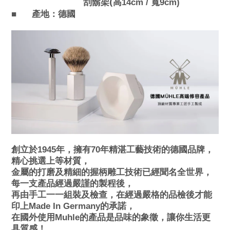
(
刮鬍架
高14cm / 寬9cm)
■
產地：
德國
創立於1945年，擁有70年精湛工藝技術的德國品牌，
精心挑選上等材質，
金屬的打磨及精細的握柄雕工技術已經聞名全世界，
每一支產品經過嚴謹的製程後，
再由手工一一組裝及檢查，在經過嚴格的品檢後才能
印上Made In Germany的承諾，
在國外使用Muhle的產品是品味的象徵，讓你生活更
具質感！