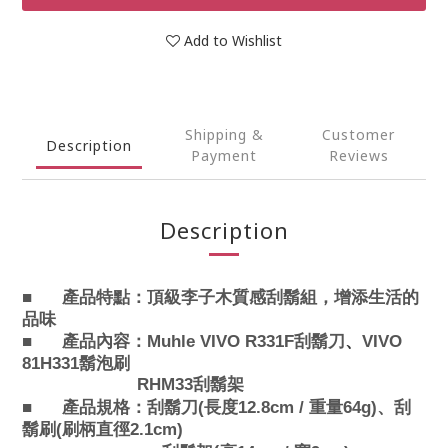
Add to Wishlist
Shipping &
Customer
Description
Payment
Reviews
Description
■
產品特點：
頂級李子木質感刮鬍組，增添生活的
品味
■
產品內容：
Muhle VIVO R331F
刮鬍刀
、
VIVO
81H331
鬍泡刷
RHM33
刮鬍架
■
產品規格：
刮鬍刀(
長度12.8cm / 重量64g
)
、刮
鬍刷(刷柄直徑2.1cm)