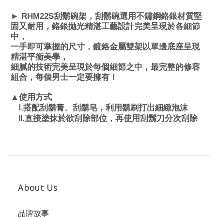
►
RHM22S
刮鬍碗架，刮鬍碗選用不鏽鋼鉻銀材質堅
固又耐用，鉻銀拋光精湛工藝設計完美呈現於各細節
中，
一手即可掌握的尺寸，鍍鉻金屬雙架以單邊底座呈現
精湛平衡美學，
細膩的技術完美呈現於每個細節之中，最完整的修容
組合，每個男士一定要擁有！
▲
使用方式
Ⅰ.
搭配刮鬍膏、刮鬍皂，利用鬍刷打出細緻泡沫
Ⅱ
.
直接塗抹於欲刮除部位，再使用刮鬍刀分次刮除
About Us
品牌故事