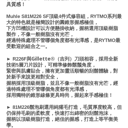
具質感！
Muhle
S81M226 SF
頂級4件式修容組，RYTMO系列最
大的特色就是極簡設計的圓錐形握感極佳，
下方凹槽設計可以方便懸掛收納，握柄選用頂級樹脂
製作，不像一般樹脂沒有光芒，
經過特殊處理不管哪個角度都有光澤感，是RYTMO最
受歡迎的組合之一。
Gillette®
►
R226F
與
（吉列）刀頭相容，採用全新
技術5層刀片設計，可精準修飾鬍鬚角度，
緊密與肌膚貼合，擁有更加靈活順暢的刮鬍體驗，對
於新手來說更相對安全，
握柄採用頂級樹脂，並且不像一般樹脂沒有光芒，經
過特殊處理不管哪個角度都有光澤感，
採用獨特的錐形線條更具時尚，握起來手感極佳！
►
81M226
鬍泡刷選用純獾毛打造，毛質厚度較高，但
仍保持毛刷的柔軟度，快速打出綿密的刮鬍泡沫，
握柄以頂級樹脂打造，絕佳的握感，打造上等平衡美
學。