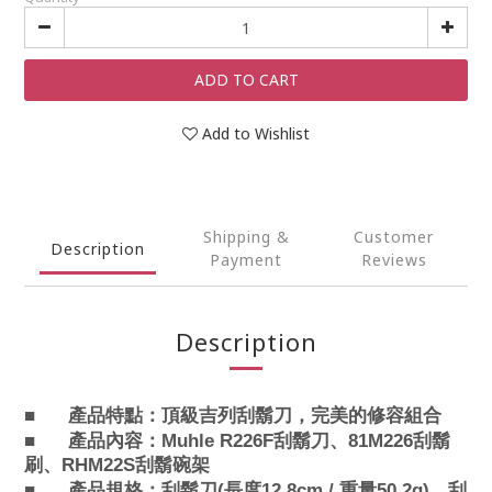
ADD TO CART
Add to Wishlist
Shipping &
Customer
Description
Payment
Reviews
Description
■
產品特點：
頂級吉列刮鬍刀，完美的修容組合
■
產品內容
：
Muhle R226F
刮鬍刀、81
M226
刮鬍
刷、
RHM22S
刮鬍碗架
■
產品規格：
刮鬍刀(長度12.8cm / 重量50.2g)、
刮