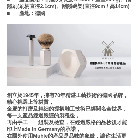
鬍刷(刷柄直徑2.1cm)、
刮鬍碗架(直徑9cm / 高14cm)
■
產地：德國
創立於1945年，擁有70年精湛工藝技術的德國品牌，
精心挑選上等材質，
金屬的打磨及精細的握柄雕工技術已經聞名全世界，
每一支產品經過嚴謹的製程後，
再由手工一一組裝及檢查，在經過嚴格的品檢後才能
印上Made In Germany的承諾，
在國外使用Muhle的產品是品味的象徵，讓你生活更