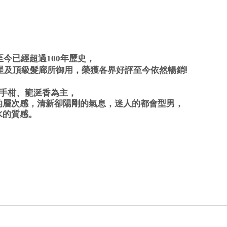
至今已經超過100年歷史，
!
星及頂級髮廊所御用，榮獲各界好評至今依然暢銷
手柑、龍涎香為主，
的層次感，清新卻陽剛的氣息，迷人的都會型男，
水的質感。