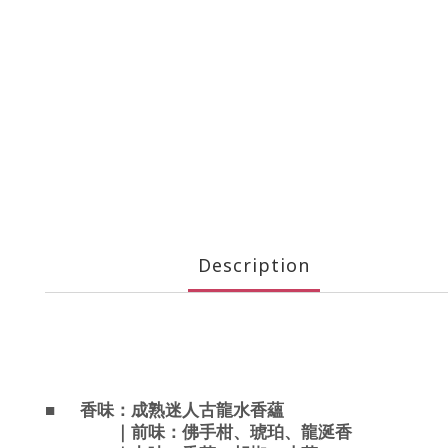
Description
成熟迷人古龍水香蘊
■
香味：
佛手柑、琥珀、龍涎香
｜前味：