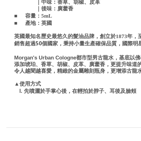
｜中味：香草、胡椒、皮革
廣藿香
｜後味：
■
容量：5
mL
■
產地：
英國
英國最知名歷史最悠久的髮油品牌，創立於1873年，
50
銷售超過
個國家，秉持小量生產確保品質，國際明
Morgan's Urban Cologne
都市型男古龍水，基底以佛
添加琥珀、香草、胡椒、皮革、廣藿香，更提升味道
令人越聞越喜愛，精緻的金屬雕刻瓶身，更增添古龍
▲使用方式
.
先噴灑於手掌心後，在輕拍於脖子、耳後及臉頰
Ⅰ