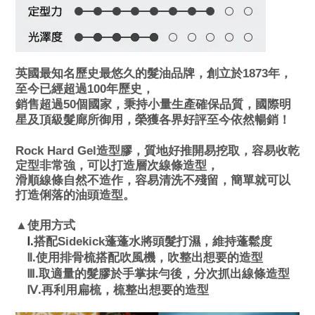
英國最知名歷史最悠久的髮油品牌，創立於1873年，
至今已經超過100年歷史，
銷售超過50個國家，秉持小量生產確保品質，國際明
星及頂級髮廊所御用，榮獲各界好評至今依然暢銷！
Rock Hard Gel
造型膠，質地好推開易挖取，容易收乾
定型非常強，
可以打造層次線條造型，
滑順線條自然不造作，容易清洗不殘留，簡單就可以
打造俐落的油頭造型。
▲使用方式
.
搭配Sidekick蓬蓬水將頭髮打濕，維持蓬鬆度
Ⅰ
.
Ⅱ
使用排骨梳搭配吹風機，吹整出想要
的造型
.
Ⅲ
取適量的
髮膠
於手掌抹勻後，分次抓出線條造
型
.
Ⅳ
再利用扁梳，梳整出想要的
造型