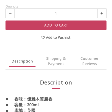
Quantity
ADD TO CART
Add to Wishlist
Shipping &
Customer
Description
Payment
Reviews
Description
香味：
優雅木質麝香
■
容量：300mL
■
產地：英國
■