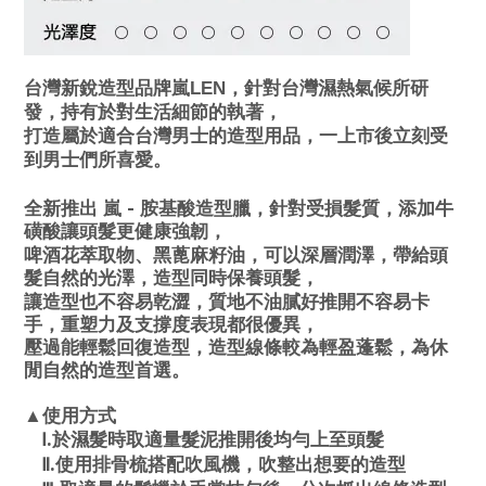
台灣新銳造型品牌嵐LEN，針對台灣濕熱氣候所研
發，持有於對生活細節的執著，
打造屬於適合台灣男士的造型用品，一上市後立刻受
到男士們所喜愛。
-
全新推出 嵐
胺基酸造型臘，針對受損髮質，添加牛
磺酸讓頭髮更健康強韌，
啤酒花萃取物、黑蓖麻籽油，可以深層潤澤，帶給頭
髮自然的光澤，造型同時保養頭髮，
讓造型也不容易乾澀，質地不油膩好推開不容易卡
手，重塑力及支撐度表現都很優異，
壓過能輕鬆回復造型，造型線條較為輕盈蓬鬆，為休
閒自然的造型首選。
式
▲使用方
.
於濕髮時取適量髮泥推開後均勻上至頭髮
Ⅰ
.
Ⅱ
使用排骨梳搭配吹風機，吹整出想要的造型