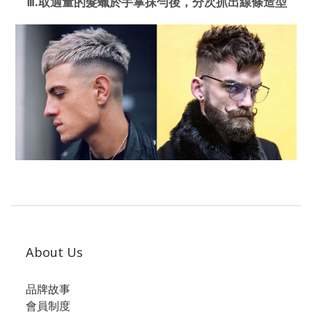
.
取適量的
髮蠟
於手掌抹勻後，分次抓出線條造型
Ⅲ
About Us
品牌故事
會員制度