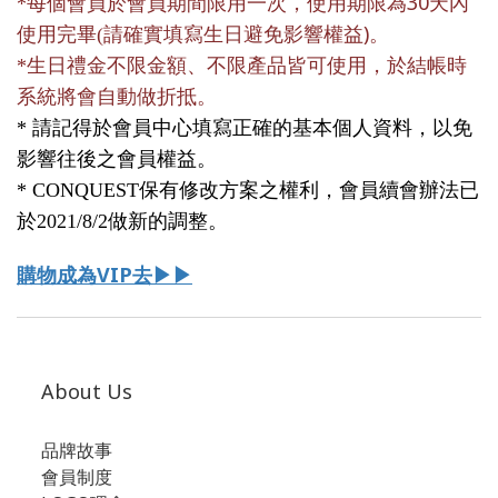
30
*
每個會員於會員期間限用一次，使用期限為
天內
)
使用完畢
(
請確實填寫生日避免影響權益
。
*
生日禮金不限金額、不限產品皆可使用，於結帳時
系統將會自動做折抵。
*
請記得於會員中心填寫正確的基本個人資料，以免
影響往後之會員權益。
* CONQUEST
保有修改方案之權利，會員續會辦法已
於2021/8/2做新的調整。
VIP
購物成為
去▶▶
About Us
品牌故事
會員制度