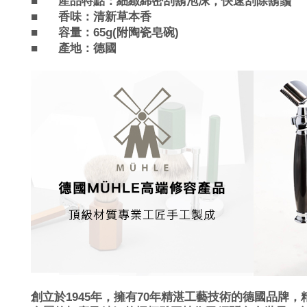
■
產品
特點：
細緻綿密刮鬍泡沫，快速刮除鬍鬚
■
香味：
清新草本香
■
容量：65g(附陶瓷皂碗)
■
產地：德國
創立於1945年，擁有70年精湛工藝技術的德國品牌