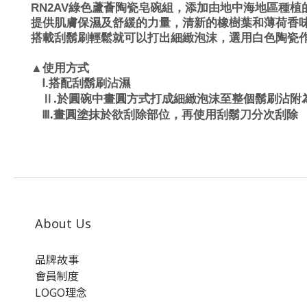
RN2AV
綠色蘆薈陶瓷皂碗組，添加由地中海地區種植
提供肌膚保濕及舒緩的力量，清新的橡樹葉和薄荷香
搭載刮鬍刷輕鬆就可以打出細緻泡沫，選用白色陶瓷
▲使用方式
Ⅰ.
搭配刮鬍刷沾濕
.
Ⅱ
於圓碗中畫圓方式打成細緻泡沫至整個鬍刷沾附
.
Ⅲ
畫圓塗抹於欲刮除部位，再使用刮鬍刀分次刮除
About Us
品牌故事
會員制度
LOGO理念